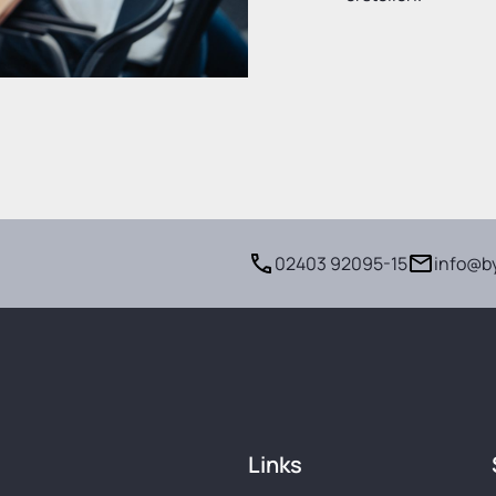
02403 92095-15
info@b
Links