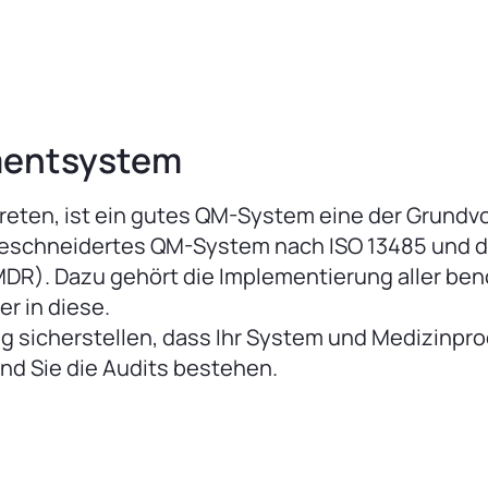
s Hersteller auftreten?
ten beim Qualitätsmanagement oder Regulatory Affairs.
mentsystem
utreten, ist ein gutes QM-System eine der Grund
ßgeschneidertes QM-System nach ISO 13485 und 
DR). Dazu gehört die Implementierung aller be
er in diese.
tig sicherstellen, dass Ihr System und Medizinpr
nd Sie die Audits bestehen.