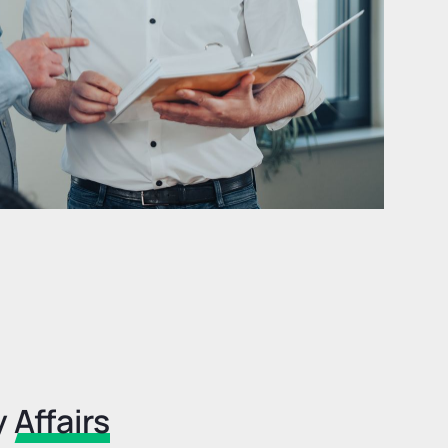
y
Affairs