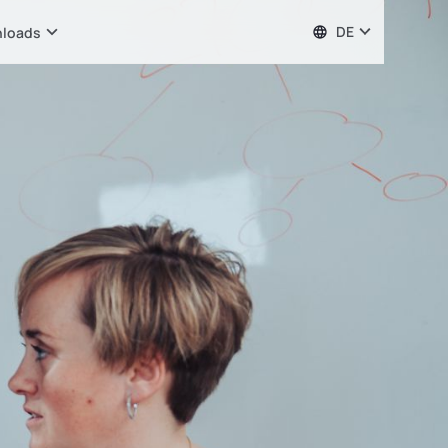
DE
loads