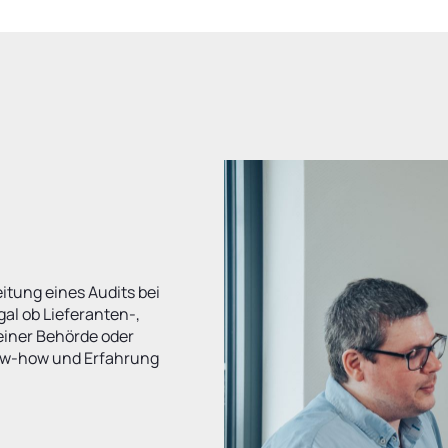
itung eines Audits bei
gal ob Lieferanten-,
 einer Behörde oder
now-how und Erfahrung