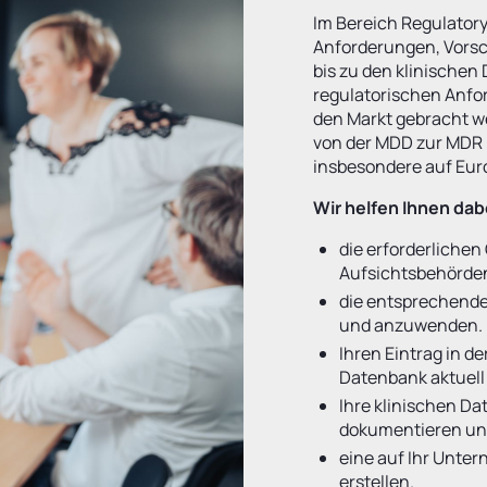
Im Bereich Regulatory 
Anforderungen, Vorsc
bis zu den klinischen 
regulatorischen Anfor
den Markt gebracht we
von der MDD zur MDR k
insbesondere auf Eur
Wir helfen Ihnen dab
die erforderliche
Aufsichtsbehörden
die entsprechende
und anzuwenden.
Ihren Eintrag in 
Datenbank aktuell 
Ihre klinischen D
dokumentieren und
eine auf Ihr Unte
erstellen.